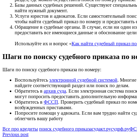
Базы данных судебных решений. Существуют специальные
найти нужный документ.
Услуги юристов и адвокатов. Если самостоятельный поис
чтобы найти судебный приказ по номеру и предоставить е
Обращение в судебные органы. В случае, если ни один из
предоставить все имеющиеся данные и обоснование цели 
Используйте их и вопрос «
Как найти судебный приказ по
Шаги по поиску судебного приказа по н
Шаги по поиску судебного приказа по номеру:
Воспользуйтесь
электронной судебной системой
. Многие
найдите соответствующий раздел или поиск по делам.
Обратитесь в
архив суда
. Если электронная система поис
могут попросить предоставить дополнительную информац
Обратитесь в
ФССП
. Проверить судебный приказ по ном
возбужденных приставами.
Попросите помощи у адвоката. Если вам трудно найти су
облегчить вашу работу
Все про кредиты
поиск судебного приказа
судакт.ру
судрф.ру
ФС
Навигация
Previous post